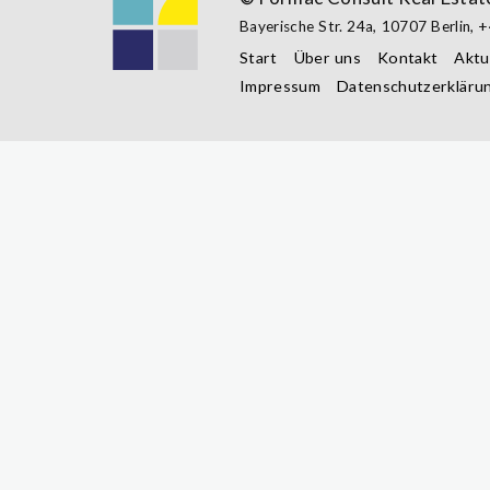
Bayerische Str. 24a,
10707 Berlin
,
+
Start
Über uns
Kontakt
Aktu
Impressum
Datenschutzerkläru